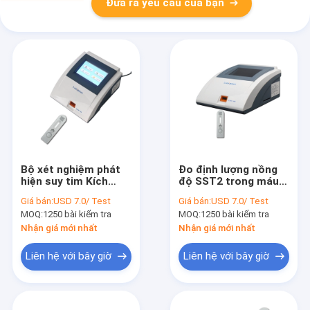
Đưa ra yêu cầu của bạn
Bộ xét nghiệm phát
Đo định lượng nồng
hiện suy tim Kích
độ SST2 trong máu
thích tăng trưởng
bằng xét nghiệm
Giá bán:
USD 7.0/ Test
Giá bán:
USD 7.0/ Test
hòa tan thể hiện gen
miễn dịch huỳnh
MOQ:
1250 bài kiểm tra
MOQ:
1250 bài kiểm tra
2
quang Phát hiện HF
Nhận giá mới nhất
Nhận giá mới nhất
Liên hệ với bây giờ
Liên hệ với bây giờ