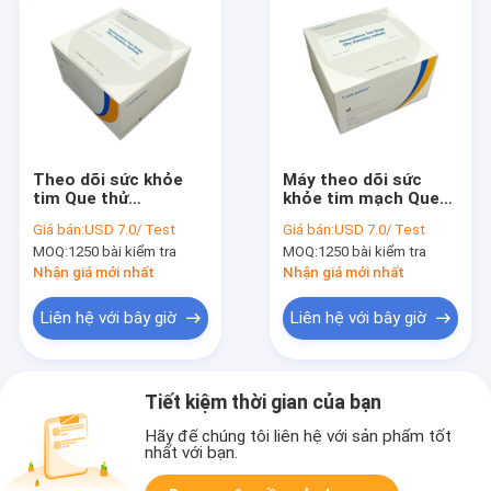
Theo dõi sức khỏe
Máy theo dõi sức
tim Que thử
khỏe tim mạch Que
Homocysteine ​​​​
thử nghiệm
Giá bán:
USD 7.0/ Test
Giá bán:
USD 7.0/ Test
Phương pháp hóa học
Homocysteine ​​
MOQ:
1250 bài kiểm tra
MOQ:
1250 bài kiểm tra
khô
Phương pháp hóa học
khô
Nhận giá mới nhất
Nhận giá mới nhất
Liên hệ với bây giờ
Liên hệ với bây giờ
Tiết kiệm thời gian của bạn
Hãy để chúng tôi liên hệ với sản phẩm tốt
nhất với bạn.