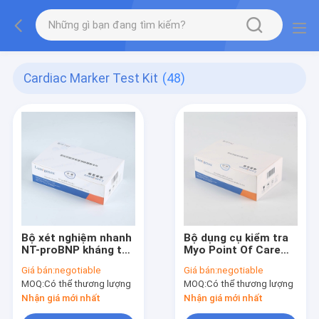
Cardiac Marker Test Kit
(48)
Bộ xét nghiệm nhanh
Bộ dụng cụ kiểm tra
NT-proBNP kháng thể
Myo Point Of Care
độ nhạy cao 20
Công nghệ chứng
Giá bán:
negotiable
Giá bán:
negotiable
Test/Hộp
nhận CFDA về năng
MOQ:
Có thể thương lượng
MOQ:
Có thể thương lượng
lực miễn dịch
Nhận giá mới nhất
Nhận giá mới nhất