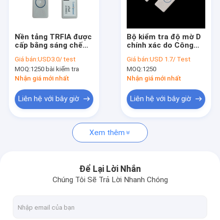
Tham quan nhà máy
Kiểm soát chất lượng
Nền tảng TRFIA được
Bộ kiểm tra độ mờ D
cấp bằng sáng chế
chính xác do Công
Liên hệ chúng tôi
Bộ dụng cụ xét
nghệ TRFIA Máy đánh
Giá bán:
USD3.0/ test
Giá bán:
USD 1.7/ Test
nghiệm CTnI IVD
dấu tim được CFDA
MOQ:
1250 bài kiểm tra
MOQ:
1250
được sử dụng trong
phê duyệt
Tin tức
phòng thí nghiệm
Nhận giá mới nhất
Nhận giá mới nhất
Troponin tim trong
phòng thí nghiệm
Các trường hợp
Liên hệ với bây giờ
Liên hệ với bây giờ
Xem thêm
Bộ xét nghiệm nhanh kháng nguyên
Bộ xét nghiệm cholesterol
Để Lại Lời Nhắn
Chúng Tôi Sẽ Trả Lời Nhanh Chóng
Bộ xét nghiệm axit uric
Máy phân tích hóa học khô