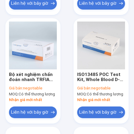
Liên hệ với bây giờ
Liên hệ với bây giờ
Bộ xét nghiệm chẩn
ISO13485 POC Test
đoán nhanh TRFIA
Kit, Whole Blood D-
Plasma H-FABP đã
Dimer Biochemistry
Giá bán:
negotiable
Giá bán:
negotiable
được CFDA phê duyệt
Kits
MOQ:
Có thể thương lượng
MOQ:
Có thể thương lượng
Nhận giá mới nhất
Nhận giá mới nhất
Liên hệ với bây giờ
Liên hệ với bây giờ