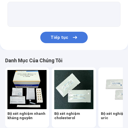
Bộ xét nghiệm tiểu đường
Gout Test Kit
Creatinine Test Kit
Tiếp tục
Infectious Disease Test Kit
Máy phân tích xét nghiệm miễn dịch huỳnh quang
Danh Mục Của Chúng Tôi
Cardiac Marker Test Kit
Kidney Function Test Kit
POC Testing Device
Rapid Test Reagent
Bộ xét nghiệm nhanh
Bộ xét nghiệm
Bộ xét nghiệm 
Vật tư tiêu hao phòng thí nghiệm
kháng nguyên
cholesterol
uric