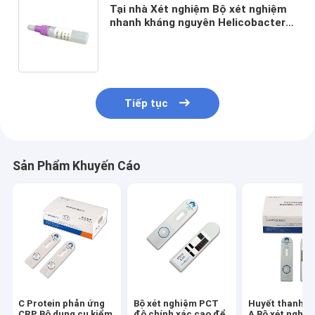
Tại nhà Xét nghiệm Bộ xét nghiệm
nhanh kháng nguyên Helicobacter
Pylori (Vàng keo) Xét nghiệm nhanh
H.Pylori bằng mẫu phân
Tiếp tục
Sản Phẩm Khuyến Cáo
C Protein phản ứng
Bộ xét nghiệm PCT
Huyết thanh A
CRP Bộ dụng cụ kiểm
độ chính xác cao để
A Bộ xét nghi