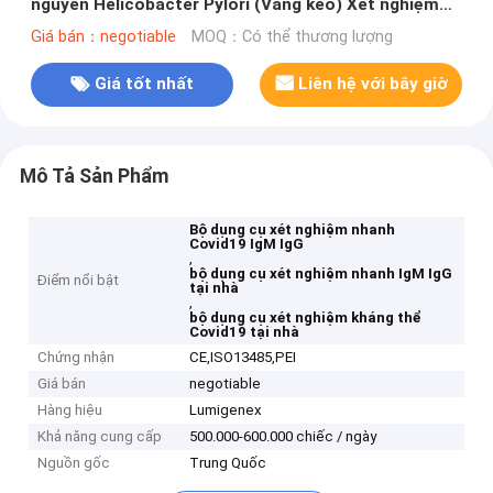
nguyên Helicobacter Pylori (Vàng keo) Xét nghiệm
nhanh H.Pylori bằng mẫu phân
Giá bán：negotiable
MOQ：Có thể thương lượng
Giá tốt nhất
Liên hệ với bây giờ
Mô Tả Sản Phẩm
Bộ dụng cụ xét nghiệm nhanh
Covid19 IgM IgG
,
bộ dụng cụ xét nghiệm nhanh IgM IgG
Điểm nổi bật
tại nhà
,
bộ dụng cụ xét nghiệm kháng thể
Covid19 tại nhà
Chứng nhận
CE,ISO13485,PEI
Giá bán
negotiable
Hàng hiệu
Lumigenex
Khả năng cung cấp
500.000-600.000 chiếc / ngày
Nguồn gốc
Trung Quốc