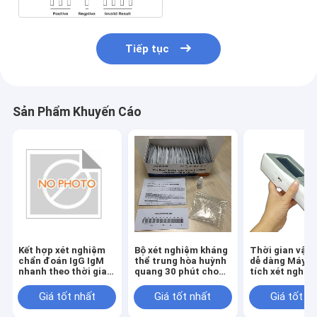
Tiếp tục
Sản Phẩm Khuyến Cáo
Kết hợp xét nghiệm
Bộ xét nghiệm kháng
Thời gian vận
chẩn đoán IgG IgM
thể trung hòa huỳnh
dễ dàng Máy p
nhanh theo thời gian
quang 30 phút cho
tích xét nghiệ
Xét nghiệm miễn
Covid19
dịch huỳnh qu
dịch huỳnh quang
giải quyết Màn
Giá tốt nhất
Giá tốt nhất
Giá tốt n
phân giải
LCD màu