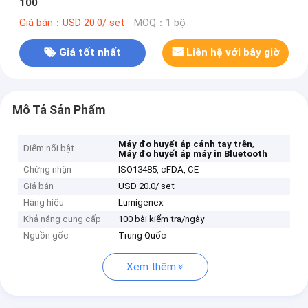
100
Giá bán：USD 20.0/ set
MOQ：1 bộ
Giá tốt nhất
Liên hệ với bây giờ
Mô Tả Sản Phẩm
,
Máy đo huyết áp cánh tay trên
Điểm nổi bật
Máy đo huyết áp máy in Bluetooth
Chứng nhận
ISO13485, cFDA, CE
Giá bán
USD 20.0/ set
Hàng hiệu
Lumigenex
Khả năng cung cấp
100 bài kiểm tra/ngày
Nguồn gốc
Trung Quốc
Xem thêm