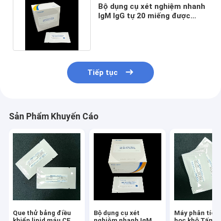
Bộ dụng cụ xét nghiệm nhanh
IgM IgG tự 20 miếng được
chứng nhận ISO13485
Tiếp tục
Sản Phẩm Khuyến Cáo
Que thử bảng điều
Bộ dụng cụ xét
Máy phân tích
khiển lipid máu CE
nghiệm nhanh IgM
học khô Tấm t