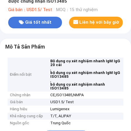
được chứng nhận ISO13485
Giá bán：USD1.5/ Test
MOQ：15 thử nghiệm
Giá tốt nhất
Liên hệ với bây giờ
Mô Tả Sản Phẩm
Bộ dụng cụ xét nghiệm nhanh IgM IgG
20 cái
,
bộ dụng cụ xét nghiệm nhanh IgM IgG
Điểm nổi bật
ISO13485
,
bộ dụng cụ xét nghiệm nhanh
ISO13485
Chứng nhận
CE,ISO13485,NMPA
Giá bán
USD1.5/ Test
Hàng hiệu
Lumigenex
Khả năng cung cấp
T/T, ALIPAY
Nguồn gốc
Trung Quốc