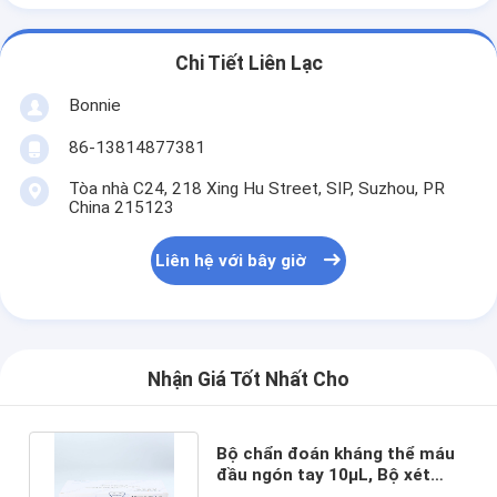
Chi Tiết Liên Lạc
Bonnie
86-13814877381
Tòa nhà C24, 218 Xing Hu Street, SIP, Suzhou, PR
China 215123
Liên hệ với bây giờ
Nhận Giá Tốt Nhất Cho
Bộ chẩn đoán kháng thể máu
đầu ngón tay 10μL, Bộ xét
nghiệm nhanh CE IgM IgG