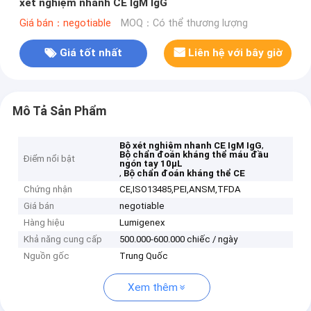
xét nghiệm nhanh CE IgM IgG
Giá bán：negotiable
MOQ：Có thể thương lượng
Giá tốt nhất
Liên hệ với bây giờ
Mô Tả Sản Phẩm
,
Bộ xét nghiệm nhanh CE IgM IgG
Bộ chẩn đoán kháng thể máu đầu
Điểm nổi bật
ngón tay 10μL
,
Bộ chẩn đoán kháng thể CE
Chứng nhận
CE,ISO13485,PEI,ANSM,TFDA
Giá bán
negotiable
Hàng hiệu
Lumigenex
Khả năng cung cấp
500.000-600.000 chiếc / ngày
Nguồn gốc
Trung Quốc
Xem thêm