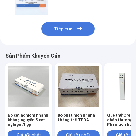
Tiếp tục
Sản Phẩm Khuyến Cáo
Bộ xét nghiệm nhanh
Bộ phát hiện nhanh
Que thử Creati
kháng nguyên 5 xét
kháng thể TFDA
chấn thương t
nghiệm/hộp
Phân tích hóa
lâm sàng Máy 
axit uric
Giá tốt nhất
Giá tốt nhất
Giá tốt n