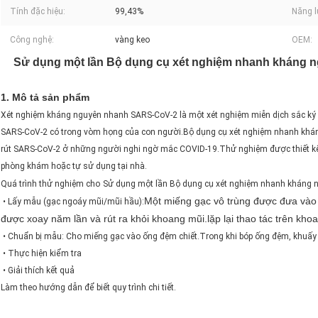
Tính đặc hiệu:
99,43%
Năng l
Công nghệ:
vàng keo
OEM:
Sử dụng một lần Bộ dụng cụ xét nghiệm nhanh kháng 
1. Mô tả sản phẩm
Xét nghiệm kháng nguyên nhanh SARS-CoV-2 là một xét nghiệm miễn dịch sắc ký n
SARS-CoV-2 có trong vòm họng của con người.Bộ dụng cụ xét nghiệm nhanh khán
rút SARS-CoV-2 ở những người nghi ngờ mắc COVID-19.Thử nghiệm được thiết kế
phòng khám hoặc tự sử dụng tại nhà.
Quá trình thử nghiệm cho
Sử dụng một lần Bộ dụng cụ xét nghiệm nhanh kháng 
Một miếng gạc vô trùng được đưa vào
​ • Lấy mẫu (gạc ngoáy mũi/mũi hầu):
được xoay năm lần và rút ra khỏi khoang mũi.lặp lại thao tác trên kho
​ •​ Chuẩn bị mẫu: Cho miếng gạc vào ống đệm chiết.Trong khi bóp ống đệm, khuấy
​ • Thực hiện kiểm tra
​ • Giải thích kết quả
Làm theo hướng dẫn để biết quy trình chi tiết.