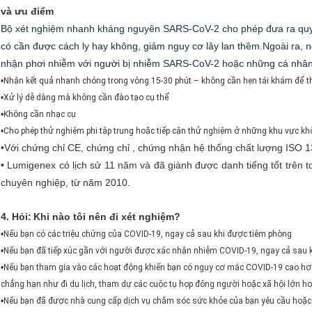
và ưu điểm
Bộ xét nghiệm nhanh kháng nguyên SARS-CoV-2 cho phép đưa ra quy
có cần được cách ly hay không, giảm nguy cơ lây lan thêm.Ngoài ra, 
nhận phơi nhiễm với người bị nhiễm SARS-CoV-2 hoặc những cá nhân 
•
Nhận kết quả nhanh chóng trong vòng 15-30 phút – không cần hẹn tái khám để th
•
Xử lý dễ dàng mà không cần đào tạo cụ thể
•
Không cần nhạc cụ
•
Cho phép thử nghiệm phi tập trung hoặc tiếp cận thử nghiệm ở những khu vực kh
•
Với chứng chỉ CE, chứng chỉ , chứng nhận hệ thống chất lượng ISO 
• Lumigenex có lịch sử 11 năm và đã giành được danh tiếng tốt trên t
chuyên nghiệp, từ năm 2010.
4. Hỏi:
Khi nào tôi nên đi xét nghiệm?
•
Nếu bạn có các triệu chứng của COVID-19, ngay cả sau khi được tiêm phòng
•
Nếu bạn đã tiếp xúc gần với người được xác nhận nhiễm COVID-19, ngay cả sau 
•
Nếu bạn tham gia vào các hoạt động khiến bạn có nguy cơ mắc COVID-19 cao hơn v
chẳng hạn như đi du lịch, tham dự các cuộc tụ họp đông người hoặc xã hội lớn h
•
Nếu bạn đã được nhà cung cấp dịch vụ chăm sóc sức khỏe của bạn yêu cầu hoặc g