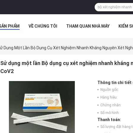
SẢN PHẨM
VỀ CHÚNG TÔI
THAM QUAN NHÀ MÁY
KIỂM 
 HỢP
ử Dụng Một Lần Bộ Dụng Cụ Xét Nghiệm Nhanh Kháng Nguyên Xét Ng
Sử dụng một lần Bộ dụng cụ xét nghiệm nhanh kháng 
CoV2
Thông tin chi tiết
Nguồn gốc:
Hàng hiệu:
Chứng nhận:
Số mô hình:
Thanh toán:
Số lượng đặt hàng tố