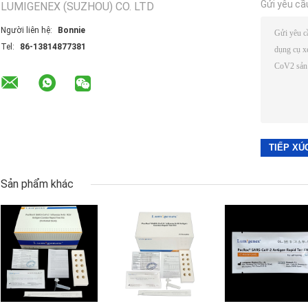
Gửi yêu cầ
LUMIGENEX (SUZHOU) CO. LTD
Người liên hệ:
Bonnie
Tel:
86-13814877381
Sản phẩm khác