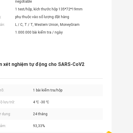
negotiable
1 test/hộp, kích thước hộp 135*72*19mm
:
phụ thuộc vào số lượng đặt hàng
án:
L / C, T / T, Western Union, MoneyGram
1.000.000 bài kiểm tra / ngày
ên xét nghiệm tự động cho SARS-CoV2
rõ:
1 bài kiểm tra/hộp
ộ lưu trữ:
4 ℃ -30 ℃
 dụng:
24 tháng
cảm:
93,33%