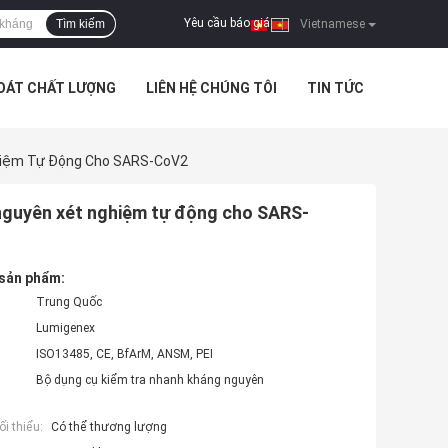
Yêu cầu báo giá
Tìm kiếm
|
Vietnamese
SOÁT CHẤT LƯỢNG
LIÊN HỆ CHÚNG TÔI
TIN TỨC
hiệm Tự Động Cho SARS-CoV2
nguyên xét nghiệm tự động cho SARS-
 sản phẩm:
Trung Quốc
Lumigenex
ISO13485, CE, BfArM, ANSM, PEI
Bộ dụng cụ kiểm tra nhanh kháng nguyên
i thiểu:
Có thể thương lượng