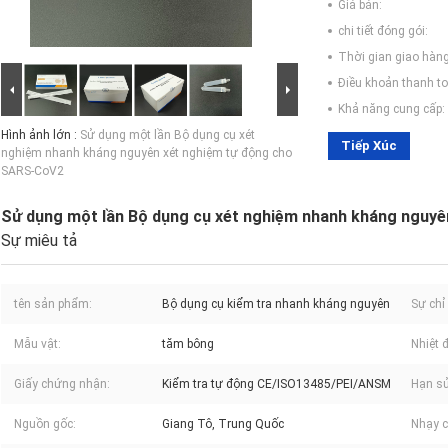
Giá bán:
chi tiết đóng gói:
Thời gian giao hàng
Điều khoản thanh to
Khả năng cung cấp:
Hình ảnh lớn :
Sử dụng một lần Bộ dụng cụ xét
Tiếp Xúc
nghiệm nhanh kháng nguyên xét nghiệm tự động cho
SARS-CoV2
Sử dụng một lần Bộ dụng cụ xét nghiệm nhanh kháng nguy
Sự miêu tả
tên sản phẩm:
Bộ dụng cụ kiểm tra nhanh kháng nguyên
Sự chỉ 
Mẫu vật:
tăm bông
Nhiệt đ
Giấy chứng nhận:
Kiểm tra tự động CE/ISO13485/PEI/ANSM
Hạn sử
Nguồn gốc:
Giang Tô, Trung Quốc
Nhạy 