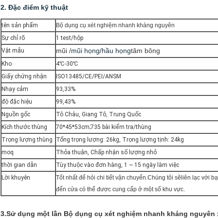
2. Đặc điểm kỹ thuật
tên sản phẩm
Bộ dụng cụ xét nghiệm nhanh kháng nguyên
Sự chỉ rõ
1 test/hộp
mũi /
mũi họng/hầu họng
tăm bông
Vật mẫu
Kho
4℃-30℃
Giấy chứng nhận
ISO13485/CE/PEI/ANSM
Nhạy cảm
93,33%
độ đặc hiệu
99,43%
Nguồn gốc
Tô Châu, Giang Tô, Trung Quốc
Kích thước thùng
70*45*53cm;735 bài kiểm tra/thùng
Trọng lượng thùng
Tổng trọng lượng: 26kg, Trọng lượng tịnh: 24kg
moq
Thỏa thuận, Chấp nhận số lượng nhỏ
thời gian dẫn
Tùy thuộc vào đơn hàng, 1 ~ 15 ngày làm việc
Lời khuyên
Tốt nhất để hỏi chi tiết vận chuyển.Chúng tôi sẽ
liên lạc với b
đến cửa có thể được cung cấp ở một số khu vực.
3.
Sử dụng một lần Bộ dụng cụ xét nghiệm nhanh kháng nguyên