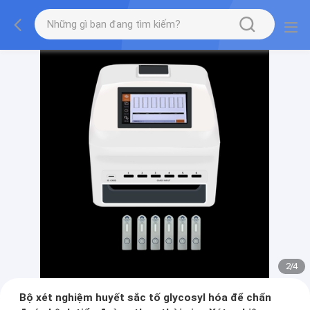
2
/
4
Bộ xét nghiệm huyết sắc tố glycosyl hóa để chẩn