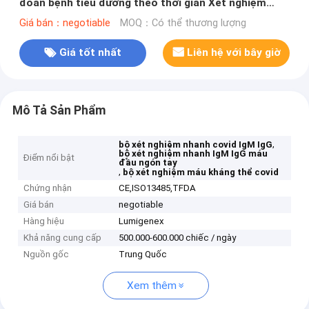
đoán bệnh tiểu đường theo thời gian Xét nghiệm
miễn dịch sắc ký huỳnh quang được giải quyết theo
Giá bán：negotiable
MOQ：Có thể thương lượng
thời gian
Giá tốt nhất
Liên hệ với bây giờ
Mô Tả Sản Phẩm
,
bộ xét nghiệm nhanh covid IgM IgG
bộ xét nghiệm nhanh IgM IgG máu
Điểm nổi bật
đầu ngón tay
,
bộ xét nghiệm máu kháng thể covid
Chứng nhận
CE,ISO13485,TFDA
Giá bán
negotiable
Hàng hiệu
Lumigenex
Khả năng cung cấp
500.000-600.000 chiếc / ngày
Nguồn gốc
Trung Quốc
Xem thêm