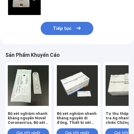
sắc ký huỳnh quang được giải quyết
theo thời gian
Tiếp tục
Sản Phẩm Khuyến Cáo
Bộ xét nghiệm nhanh
Bộ xét nghiệm nhanh
Tự thu thập B
kháng nguyên Novel
kháng nguyên di
tra Ag nhanh 
Coronavirus, Bộ xét
động, Thiết bị xét
chiếc Chứng n
nghiệm tăm bông
nghiệm nhanh SARS-
ISO
nhanh HSA
CoV-2 Ag
Giá tốt nhất
Giá tốt nhất
Giá tốt n