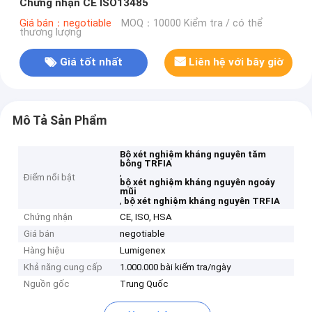
Chứng nhận CE ISO13485
Giá bán：negotiable
MOQ：10000 Kiểm tra / có thể
thương lượng
Giá tốt nhất
Liên hệ với bây giờ
Mô Tả Sản Phẩm
Bộ xét nghiệm kháng nguyên tăm
bông TRFIA
,
Điểm nổi bật
bộ xét nghiệm kháng nguyên ngoáy
mũi
,
bộ xét nghiệm kháng nguyên TRFIA
Chứng nhận
CE, ISO, HSA
Giá bán
negotiable
Hàng hiệu
Lumigenex
Khả năng cung cấp
1.000.000 bài kiểm tra/ngày
Nguồn gốc
Trung Quốc