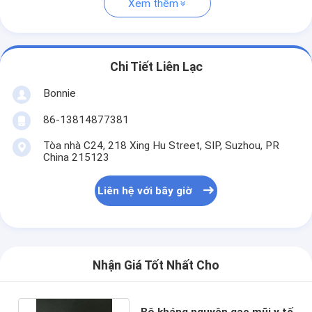
Xem thêm
Chi Tiết Liên Lạc
Bonnie
86-13814877381
Tòa nhà C24, 218 Xing Hu Street, SIP, Suzhou, PR
China 215123
Liên hệ với bây giờ
Nhận Giá Tốt Nhất Cho
Bộ kháng nguyên gạc mũi y tế